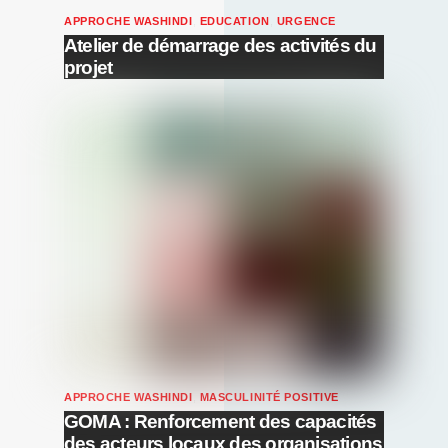
APPROCHE WASHINDI
,
EDUCATION
,
URGENCE
Atelier de démarrage des activités du
projet
APPROCHE WASHINDI
,
MASCULINITÉ POSITIVE
GOMA : Renforcement des capacités
des acteurs locaux des organisations