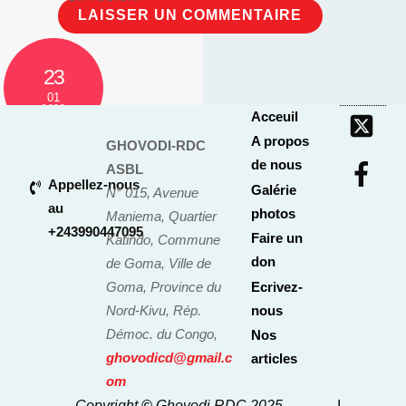
23
01
2023
Acceuil
A propos
GHOVODI-RDC
Approche washindi
de nous
ASBL
Appellez-nous
Galérie
sur la masculinité
N° 015, Avenue
au
photos
Maniema, Quartier
positive pour le
+243990447095
Faire un
Katindo, Commune
changement de
don
de Goma, Ville de
normes sociales
Goma, Province du
Ecrivez-
Nord-Kivu, Rép.
nous
négatives qui
Démoc. du Congo,
Nos
impact sur la
ghovodicd@gmail.c
articles
malnutrition des
om
Copyright
©
Ghovodi RDC 2025
I