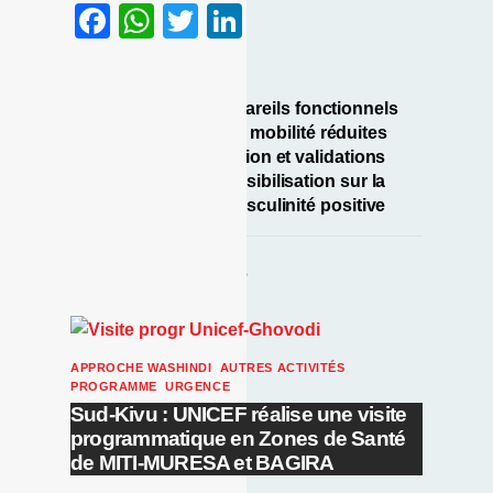
F
W
T
Li
a
h
w
n
c
at
itt
k
Fourniture d’appareils fonctionnels
e
s
er
e
aux personnes à mobilité réduites
b
A
dI
Atelier de présentation et validations
des outils de sensibilisation sur la
o
p
n
masculinité positive
o
p
k
RELATED POSTS
APPROCHE WASHINDI
,
AUTRES ACTIVITÉS
,
PROGRAMME
,
URGENCE
Sud-Kivu : UNICEF réalise une visite
programmatique en Zones de Santé
de MITI-MURESA et BAGIRA