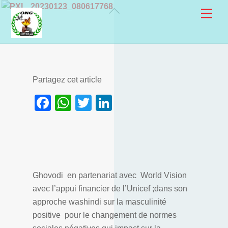
Skip
Back
Men
to
To
content
Top
Partagez cet article
F
W
T
Li
a
h
w
n
c
at
itt
k
e
s
er
e
b
A
dI
Ghovodi en partenariat avec World Vision
o
p
n
avec l’appui financier de l’Unicef ;dans son
o
p
approche washindi sur la masculinité
k
positive pour le changement de normes