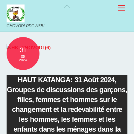
Skip
Back
Men
to
To
content
Top
GHOVODI RDC-ASBL
31
08
2024
HAUT KATANGA: 31 Août 2024,
Groupes de discussions des garçons,
filles, femmes et hommes sur le
changement et la redevabilité entre
les hommes, les femmes et les
enfants dans les ménages dans la