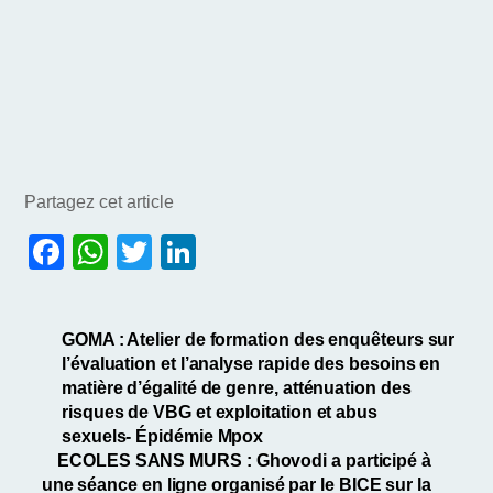
Partagez cet article
F
W
T
Li
a
h
w
n
c
at
itt
k
GOMA : Atelier de formation des enquêteurs sur
e
s
er
e
l’évaluation et l’analyse rapide des besoins en
b
A
dI
matière d’égalité de genre, atténuation des
risques de VBG et exploitation et abus
o
p
n
sexuels- Épidémie Mpox
o
p
ECOLES SANS MURS : Ghovodi a participé à
une séance en ligne organisé par le BICE sur la