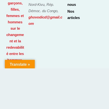
Nord-Kivu, Rép.
nous
Démoc. du Congo,
Nos
ghovodicd@gmail.c
articles
om
Translate »