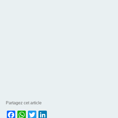
Partagez cet article
F
W
T
Li