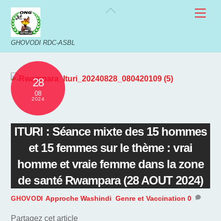
Skip
Back
Men
to
To
content
Top
GHOVODI RDC-ASBL
28
08
2024
ITURI : Séance mixte des 15 hommes
et 15 femmes sur le thème : vrai
homme et vraie femme dans la zone
de santé Rwampara (28 AOUT 2024)
Approche Washindi
,
Genre et Vaccination
0
GHOVODI
Partagez cet article