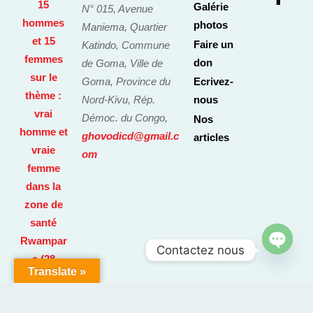
Galérie
N° 015, Avenue
photos
Maniema, Quartier
Faire un
Katindo, Commune
don
de Goma, Ville de
Goma, Province du
Ecrivez-
Nord-Kivu, Rép.
nous
Démoc. du Congo,
Nos
ghovodicd@gmail.c
articles
om
Contactez nous
O
Translate »
P
E