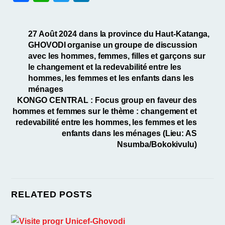
a
h
w
n
c
at
itt
k
27 Août 2024 dans la province du Haut-Katanga,
e
s
er
e
GHOVODI organise un groupe de discussion
b
A
dI
avec les hommes, femmes, filles et garçons sur
le changement et la redevabilité entre les
o
p
n
hommes, les femmes et les enfants dans les
o
p
ménages
KONGO CENTRAL : Focus group en faveur des
k
hommes et femmes sur le thème : changement et
redevabilité entre les hommes, les femmes et les
enfants dans les ménages (Lieu: AS
Nsumba/Bokokivulu)
RELATED POSTS