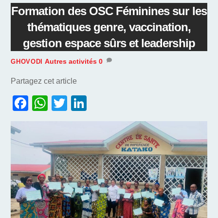
Formation des OSC Féminines sur les
thématiques genre, vaccination,
gestion espace sûrs et leadership
Autres activités
0
GHOVODI
Partagez cet article
F
W
T
Li
a
h
w
n
c
at
itt
k
e
s
er
e
b
A
dI
o
p
n
o
p
k