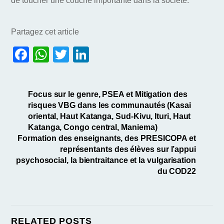
de toucher une couche importante dans la société.
Partagez cet article
F
W
T
Li
a
h
w
n
c
at
itt
k
Focus sur le genre, PSEA et Mitigation des
e
s
er
e
risques VBG dans les communautés (Kasai
b
A
dI
oriental, Haut Katanga, Sud-Kivu, Ituri, Haut
Katanga, Congo central, Maniema)
o
p
n
Formation des enseignants, des PRESICOPA et
o
p
représentants des élèves sur l’appui
psychosocial, la bientraitance et la vulgarisation
k
du COD22
RELATED POSTS