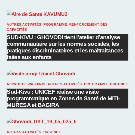
AUTRES ACTIVITÉS
,
PROGRAMME
,
RENFORCEMENT DES
CAPACITÉS
SUD-KIVU : GHOVODI tient l’atelier d’analyse
communautaire sur les normes sociales, les
pratiques discriminatoires et les maltraitances
faites aux enfants
APPROCHE WASHINDI
,
AUTRES ACTIVITÉS
,
PROGRAMME
,
URGENCE
Sud-Kivu : UNICEF réalise une visite
programmatique en Zones de Santé de MITI-
MURESA et BAGIRA
AUTRES ACTIVITÉS
,
URGENCE